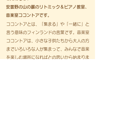
安曇野の山の麓のリトミック＆ピアノ教室、
音楽室ココントアです。
ココントアとは、「集まる」や「一緒に」と
言う意味のフィンランドの言葉です。音楽室
ココントアは、小さな子供たちから大人の方
までいろいろな人が集まって、みんなで音楽
を楽しむ場所になればとの思いから始まりま
した。リトミックを中心に豊かな自然の中
で、四季の移ろいを楽しみながら『感じる
心』『表現する自由な身体』をのびのびと育
む音楽教室です。
instagramでレッスンの様子がご覧になれます
kokoontua since 2012
音楽室